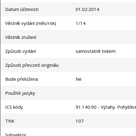
Datum účinnosti
01.02.2014
Věstník vydání (měs/rok)
1/14
Věstník zrušení
Způsob vydání
samostatně tiskem
Způsob převzetí originálu
Bude přeložena
Ne
Použité jazyky
ICS kódy
91.140.90 - Výtahy. Pohybli
TNK
107
Subsektor