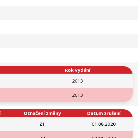
Rok vydání
2013
2013
í
Označení změny
Datum zrušení
Z1
01.08.2020