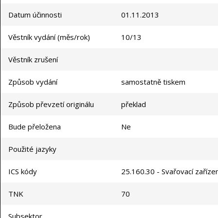
Datum účinnosti
01.11.2013
Věstník vydání (měs/rok)
10/13
Věstník zrušení
Způsob vydání
samostatně tiskem
Způsob převzetí originálu
překlad
Bude přeložena
Ne
Použité jazyky
ICS kódy
25.160.30 - Svařovací zařízen
TNK
70
Subsektor