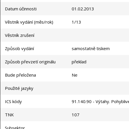
Datum účinnosti
01.02.2013
Věstník vydání (měs/rok)
1/13
Věstník zrušení
Způsob vydání
samostatně tiskem
Způsob převzetí originálu
překlad
Bude přeložena
Ne
Použité jazyky
ICS kódy
91.140.90 - Výtahy. Pohybli
TNK
107
Subsektor