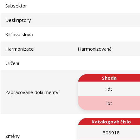
Subsektor
Deskriptory
Klíčová slova
Harmonizace
Harmonizovaná
Určení
Shoda
idt
Zapracované dokumenty
idt
Katalogové číslo
508918
Změny