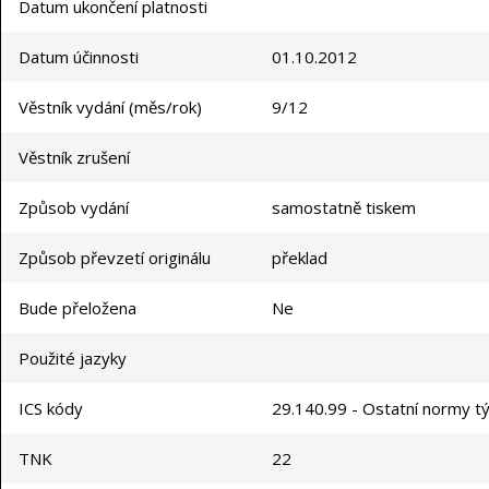
Datum ukončení platnosti
Datum účinnosti
01.10.2012
Věstník vydání (měs/rok)
9/12
Věstník zrušení
Způsob vydání
samostatně tiskem
Způsob převzetí originálu
překlad
Bude přeložena
Ne
Použité jazyky
ICS kódy
29.140.99 - Ostatní normy tý
TNK
22