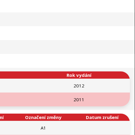
Rok vydání
2012
2011
ní
Označení změny
Datum zrušení
A1