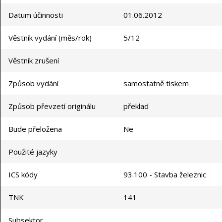
Datum účinnosti
01.06.2012
Věstník vydání (měs/rok)
5/12
Věstník zrušení
Způsob vydání
samostatně tiskem
Způsob převzetí originálu
překlad
Bude přeložena
Ne
Použité jazyky
ICS kódy
93.100 - Stavba železnic
TNK
141
Subsektor