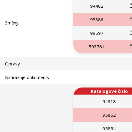
94482
Č
95886
Č
Změny
99597
Č
503761
Č
Opravy
Nahrazuje dokumenty
Katalogové číslo
94318
95852
95854