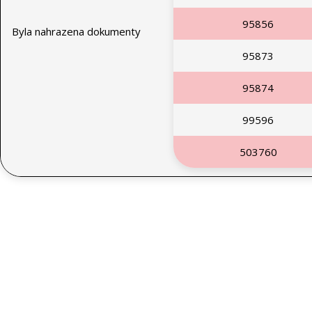
95856
Byla nahrazena dokumenty
95873
95874
99596
503760