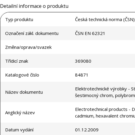
Detailní informace o produktu
Typ produktu
Česká technická norma (ČSN)
Označení zákl. dokumentu
ČSN EN 62321
Změna/oprava/svazek
Třídicí znak
369080
Katalogové číslo
84871
Elektrotechnické výrobky - S
Název dokumentu
šestimocný chrom, polybromo
Electrotechnical products - D
Anglický název
cadmium, hexavalent chromiu
Datum vydání
01.12.2009