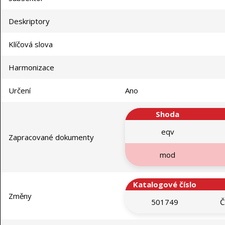
Deskriptory
Klíčová slova
Harmonizace
Určení
Ano
Shoda
eqv
Zapracované dokumenty
mod
Katalogové číslo
Změny
501749
Č