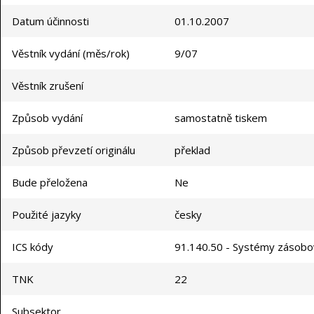
Datum účinnosti
01.10.2007
Věstník vydání (měs/rok)
9/07
Věstník zrušení
Způsob vydání
samostatně tiskem
Způsob převzetí originálu
překlad
Bude přeložena
Ne
Použité jazyky
česky
ICS kódy
91.140.50 - Systémy zásobov
TNK
22
Subsektor