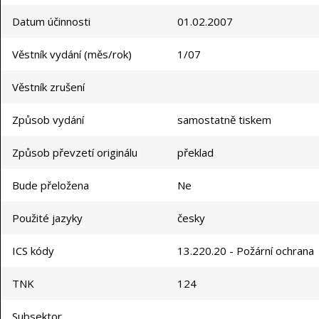
Datum účinnosti
01.02.2007
Věstník vydání (měs/rok)
1/07
Věstník zrušení
Způsob vydání
samostatně tiskem
Způsob převzetí originálu
překlad
Bude přeložena
Ne
Použité jazyky
česky
ICS kódy
13.220.20 - Požární ochrana
TNK
124
Subsektor