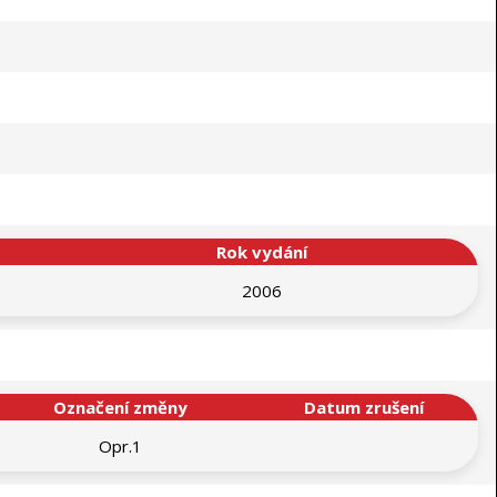
Rok vydání
2006
Označení změny
Datum zrušení
Opr.1