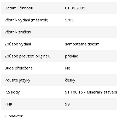
Datum účinnosti
01.06.2005
Věstník vydání (měs/rok)
5/05
Věstník zrušení
Způsob vydání
samostatně tiskem
Způsob převzetí originálu
překlad
Bude přeložena
Ne
Použité jazyky
česky
ICS kódy
91.100.15 - Minerální staveb
TNK
99
Subsektor