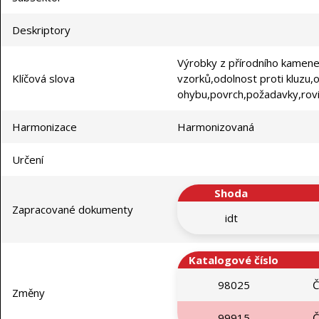
Deskriptory
Výrobky z přírodního kamene
Klíčová slova
vzorků,odolnost proti kluzu,
ohybu,povrch,požadavky,rovi
Harmonizace
Harmonizovaná
Určení
Shoda
Zapracované dokumenty
idt
Katalogové číslo
98025
Č
Změny
99915
Č