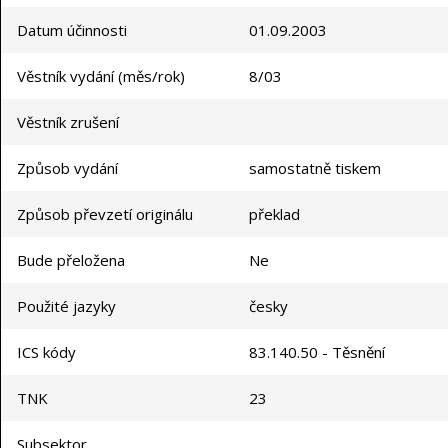
Datum účinnosti
01.09.2003
Věstník vydání (měs/rok)
8/03
Věstník zrušení
Způsob vydání
samostatně tiskem
Způsob převzetí originálu
překlad
Bude přeložena
Ne
Použité jazyky
česky
ICS kódy
83.140.50 - Těsnění
TNK
23
Subsektor