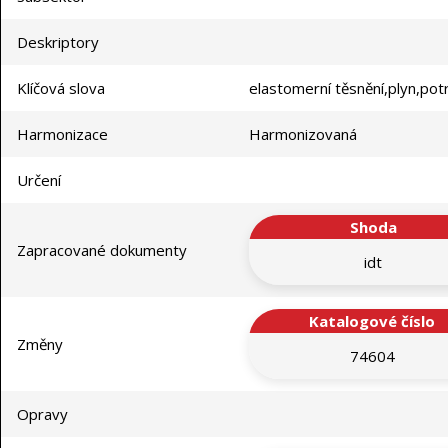
Deskriptory
Klíčová slova
elastomerní těsnění,plyn,pot
Harmonizace
Harmonizovaná
Určení
Shoda
Zapracované dokumenty
idt
Katalogové číslo
Změny
74604
Opravy