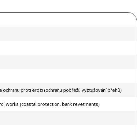
a ochranu proti erozi (ochranu pobřeží, vyztužování břehů)
trol works (coastal protection, bank revetments)