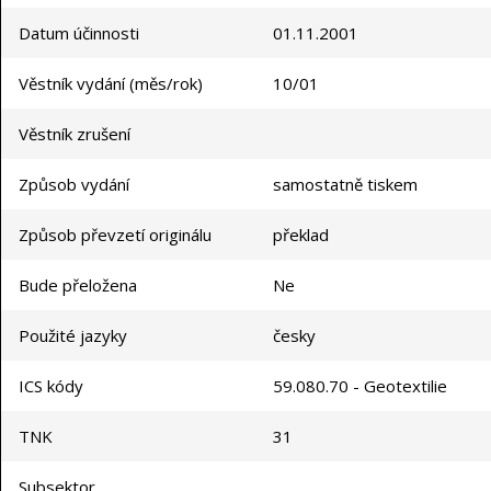
Datum účinnosti
01.11.2001
Věstník vydání (měs/rok)
10/01
Věstník zrušení
Způsob vydání
samostatně tiskem
Způsob převzetí originálu
překlad
Bude přeložena
Ne
Použité jazyky
česky
ICS kódy
59.080.70 - Geotextilie
TNK
31
Subsektor