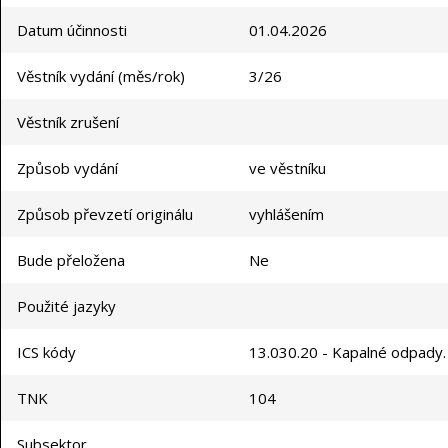
Datum účinnosti
01.04.2026
Věstník vydání (měs/rok)
3/26
Věstník zrušení
Způsob vydání
ve věstníku
Způsob převzetí originálu
vyhlášením
Bude přeložena
Ne
Použité jazyky
ICS kódy
13.030.20 - Kapalné odpady.
TNK
104
Subsektor