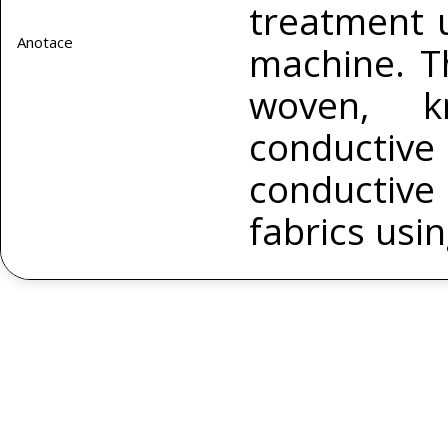
treatment 
Anotace
machine. T
woven, kn
conduct
conductiv
fabrics usi