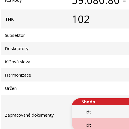
59.080.80 - 
ICS kódy
102
TNK
Subsektor
Deskriptory
Klíčová slova
Harmonizace
Určení
Shoda
idt
Zapracované dokumenty
idt