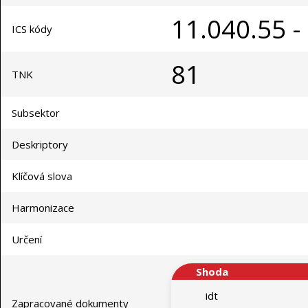
11.040.55 -
ICS kódy
81
TNK
Subsektor
Deskriptory
Klíčová slova
Harmonizace
Určení
Shoda
idt
Zapracované dokumenty