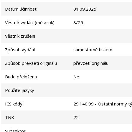
Datum účinnosti
01.09.2025
Věstník vydání (měs/rok)
8/25
Věstník zrušení
Způsob vydání
samostatně tiskem
Způsob převzetí originálu
převzetí originálu
Bude přeložena
Ne
Použité jazyky
ICS kódy
29.140.99 - Ostatní normy tý
TNK
22
Subsektor