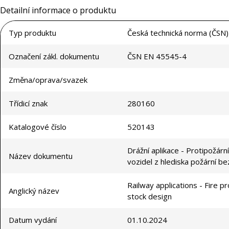
Detailní informace o produktu
Typ produktu
Česká technická norma (ČSN)
Označení zákl. dokumentu
ČSN EN 45545-4
Změna/oprava/svazek
Třídicí znak
280160
Katalogové číslo
520143
Drážní aplikace - Protipožárn
Název dokumentu
vozidel z hlediska požární b
Railway applications - Fire pr
Anglický název
stock design
Datum vydání
01.10.2024