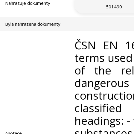
Nahrazuje dokumenty
501490
Byla nahrazena dokumenty
ČSN EN 16
terms used 
of the re
dangero
constructi
classifie
headings: -
substances
Anotace