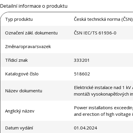
Detailní informace o produktu
Typ produktu
Česká technická norma (ČSN)
Označení zákl. dokumentu
ČSN IEC/TS 61936-0
Změna/oprava/svazek
Třídicí znak
333201
Katalogové číslo
518602
Elektrické instalace nad 1 kV
Název dokumentu
montáži vysokonapěťových in
Power installations exceedin
Anglický název
and erection of high voltage i
Datum vydání
01.04.2024