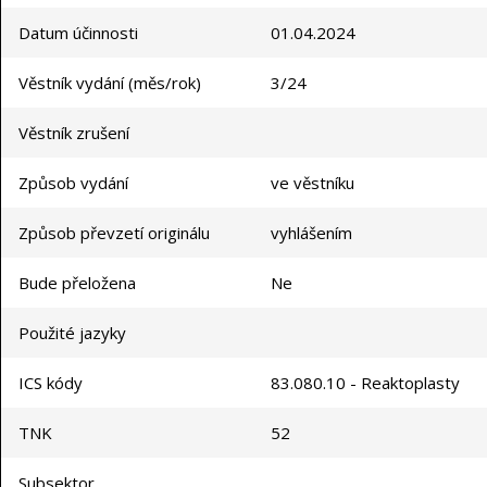
Datum účinnosti
01.04.2024
Věstník vydání (měs/rok)
3/24
Věstník zrušení
Způsob vydání
ve věstníku
Způsob převzetí originálu
vyhlášením
Bude přeložena
Ne
Použité jazyky
ICS kódy
83.080.10 - Reaktoplasty
TNK
52
Subsektor