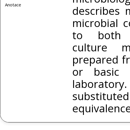
Anotace
describes 
microbial c
to both c
culture 
prepared f
or basic 
laborato
substitu
equivalenc