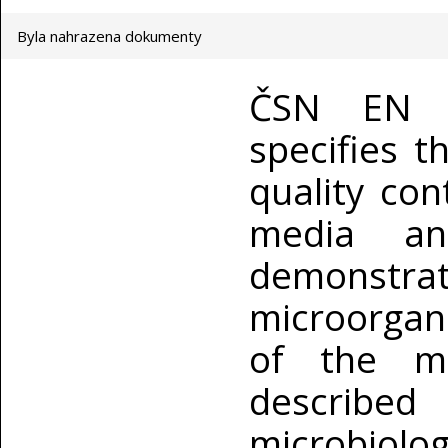
Byla nahrazena dokumenty
ČSN EN I
specifies 
quality con
media an
demonstra
microorgani
of the mi
describe
microbiolo