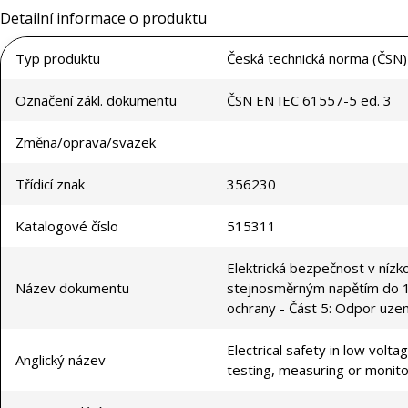
Detailní informace o produktu
Typ produktu
Česká technická norma (ČSN)
Označení zákl. dokumentu
ČSN EN IEC 61557-5 ed. 3
Změna/oprava/svazek
Třídicí znak
356230
Katalogové číslo
515311
Elektrická bezpečnost v nízk
Název dokumentu
stejnosměrným napětím do 1 
ochrany - Část 5: Odpor uze
Electrical safety in low vol
Anglický název
testing, measuring or monito