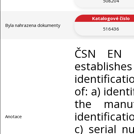
508204
Katalogové číslo
Byla nahrazena dokumenty
516436
ČSN EN I
establishe
identificat
of: a) ident
the manuf
identificat
Anotace
c) serial 