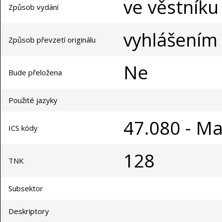
ve věstníku
Způsob vydání
vyhlášením
Způsob převzetí originálu
Ne
Bude přeložena
Použité jazyky
47.080 - Ma
ICS kódy
128
TNK
Subsektor
Deskriptory