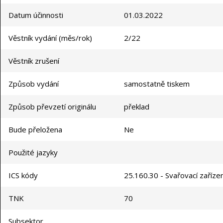
Datum účinnosti
01.03.2022
Věstník vydání (měs/rok)
2/22
Věstník zrušení
Způsob vydání
samostatně tiskem
Způsob převzetí originálu
překlad
Bude přeložena
Ne
Použité jazyky
ICS kódy
25.160.30 - Svařovací zařízen
TNK
70
Subsektor