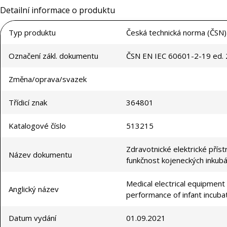
Detailní informace o produktu
Typ produktu
Česká technická norma (ČSN)
Označení zákl. dokumentu
ČSN EN IEC 60601-2-19 ed. 
Změna/oprava/svazek
Třídicí znak
364801
Katalogové číslo
513215
Zdravotnické elektrické přís
Název dokumentu
funkčnost kojeneckých inkub
Medical electrical equipment 
Anglický název
performance of infant incuba
Datum vydání
01.09.2021