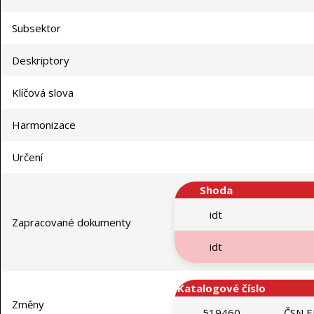
Subsektor
Deskriptory
Klíčová slova
Harmonizace
Určení
Shoda
idt
Zapracované dokumenty
idt
Katalogové číslo
Změny
519460
ČSN E