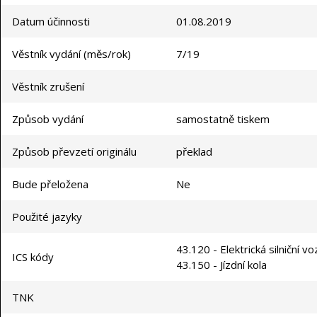
Datum účinnosti
01.08.2019
Věstník vydání (měs/rok)
7/19
Věstník zrušení
Způsob vydání
samostatně tiskem
Způsob převzetí originálu
překlad
Bude přeložena
Ne
Použité jazyky
43.120 - Elektrická silniční vo
ICS kódy
43.150 - Jízdní kola
TNK