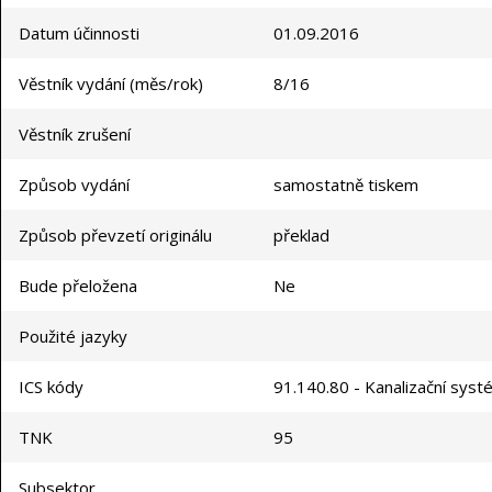
Datum účinnosti
01.09.2016
Věstník vydání (měs/rok)
8/16
Věstník zrušení
Způsob vydání
samostatně tiskem
Způsob převzetí originálu
překlad
Bude přeložena
Ne
Použité jazyky
ICS kódy
91.140.80 - Kanalizační sys
TNK
95
Subsektor