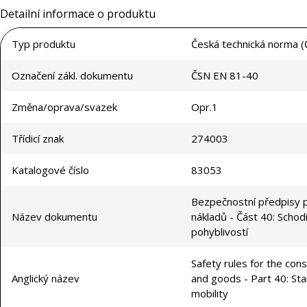
Detailní informace o produktu
Typ produktu
Česká technická norma (
Označení zákl. dokumentu
ČSN EN 81-40
Změna/oprava/svazek
Opr.1
Třídicí znak
274003
Katalogové číslo
83053
Bezpečnostní předpisy p
Název dokumentu
nákladů - Část 40: Scho
pohyblivostí
Safety rules for the const
Anglický název
and goods - Part 40: Stai
mobility